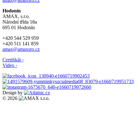
amax@amaxsro.cz
Hodonín
AMAX, s.r.o.
Národní třída 18a
695 01 Hodonín
+420 544 529 959
+420 511 141 859
amax@amaxsro.cz
Certiﬁkát ›
Video ›
Design by
© 2026