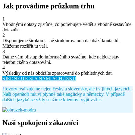
Jak provádíme průzkum trhu
1
Vhodnými dotazy zjistíme, co potřebujete vědět a vhodně sestavíme
dotazník.
2
Disponujeme širokou jasně strukturovanou databází kontaktů.
Můžeme rozšířit tu vaši.
3
Dáme vám přístup do informačního systému, kde najdete stav
telefonického dotazování.
4
Výsledky od nás obdržíte zpracované do přehledných dat.
SJEDNEJTE SI S NÁMI SCHŮZKU
Hovory realizujeme nejen česky a slovensky, ale i v jiných jazycích.
Naši operátoři mluví plynně také anglicky a německy. V případě
dalších jazyků se vždy snažíme klientovi vyjít vstříc.
Naši spokojení zákazníci