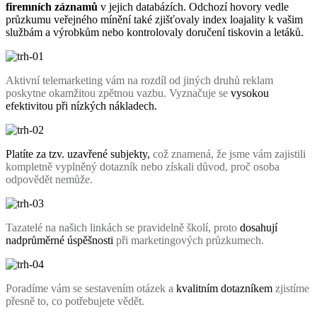
firemních záznamů
v jejich databázích. Odchozí hovory vedle
průzkumu veřejného mínění také zjišťovaly index loajality k vašim
službám a výrobkům nebo kontrolovaly doručení tiskovin a letáků.
Aktivní telemarketing vám na rozdíl od jiných druhů reklam
poskytne okamžitou zpětnou vazbu. Vyznačuje se
vysokou
efektivitou při nízkých nákladech.
Platíte za tzv. uzavřené subjekty,
což znamená, že jsme vám zajistili
kompletně vyplněný dotazník nebo získali důvod, proč osoba
odpovědět nemůže.
Tazatelé na našich linkách se pravidelně školí, proto
dosahují
nadprůměrné úspěšnosti
při marketingových průzkumech.
Poradíme vám se sestavením otázek a
kvalitním dotazníkem
zjistíme
přesně to, co potřebujete vědět.