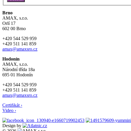
Brno
AMAX, s.r.o.
Orlí 17
602 00 Brno
+420 544 529 959
+420 511 141 859
amax@amaxsro.cz
Hodonín
AMAX, s.r.o.
Národní třída 18a
695 01 Hodonín
+420 544 529 959
+420 511 141 859
amax@amaxsro.cz
Certiﬁkát ›
Video ›
Design by
© 2026