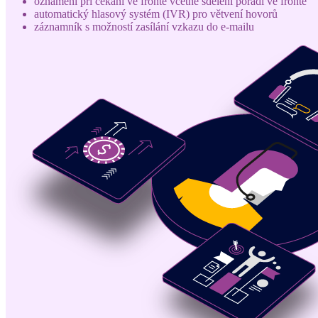
oznámení při čekání ve frontě včetně sdělení pořadí ve frontě
automatický hlasový systém (IVR) pro větvení hovorů
záznamník s možností zasílání vzkazu do e-mailu